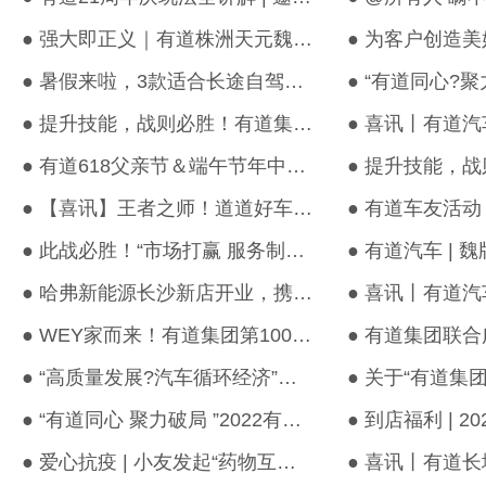
● 强大即正义｜有道株洲天元魏牌&坦克店首台坦克500Hi4-T 交付仪式...
● 暑假来啦，3款适合长途自驾游的车型推荐，内含自驾路线攻略哦
● 提升技能，战则必胜！有道集团第一届“售后菁英特训营”圆满收官
● 有道618父亲节＆端午节年中购车惠-活动圆满结束！
● 【喜讯】王者之师！道道好车战队荣获全国金牌评估师称号
● 此战必胜！“市场打赢 服务制胜”有道集团2023决胜新终端“百日...
● 哈弗新能源长沙新店开业，携枭龙系列重磅亮相
● WEY家而来！有道集团第100台蓝山DHT-PHEV交车仪式圆满举行！
● “高质量发展?汽车循环经济”第三届有道汽车集团共创大会圆满结...
● “有道同心 聚力破局 ”2022有道汽车集团年会圆满结束！
● 爱心抗疫 | 小友发起“药物互助”车友活动