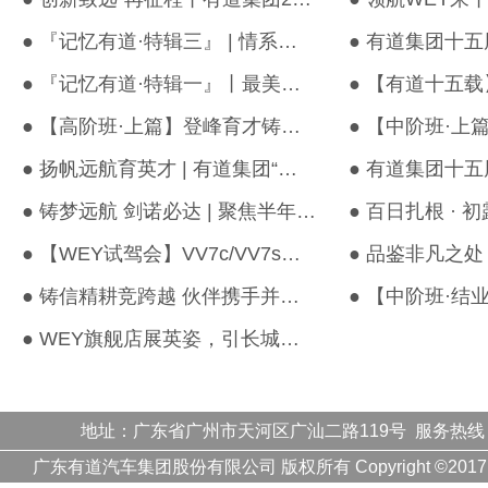
● 『记忆有道·特辑三』 | 情系十五载，有道正青春！
● 『记忆有道·特辑一』丨最美笑脸，来自有道人的微笑名片
● 【高阶班·上篇】登峰育才铸将，聚势拓局未来！
● 扬帆远航育英才 | 有道集团“明星启航”第二季培训班闪耀广州！
● 铸梦远航 剑诺必达 | 聚焦半年度经营会议
● 【WEY试驾会】VV7c/VV7s燃擎出击，诚献WEY震撼驾驶之悦！
● 铸信精耕竞跨越 伙伴携手并肩行
● WEY旗舰店展英姿，引长城大佬们再莅临_ 有道头条
地址：广东省广州市天河区广汕二路119号 服务热线
广东有道汽车集团股份有限公司 版权所有 Copyright ©20