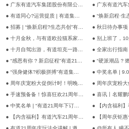
● 广东有道汽车集团股份有限公司采购公告
● 有道同心?运营提质 | 有道集团各模块专项培训及2023年度总结会圆...
● 招募 | “焕新启程?生态共创”有道集团第四届共创大会 · 共创会...
● 十月金秋，与有道欧拉猫系家族一起惬享旅途美好
● 十月自驾出游，有道坦克一路为你护航，尽情去野！
● “感恩有你 ? 新启征程”有道21周年团建活动圆满结束！
● “强身健体?积极拼搏”有道集团21周年体育节圆满结束！
● 周年庆宠粉大促倒计时！明晚超多低价养车爆品够给力，开播狂撒惊...
● 手速预备备！惊喜狂欢21周年庆直播清单提前公开，好货好价嗨翻全...
● 中奖名单 | “有道21周年下订直播抽奖”活动中奖名单来啦！速来...
● 【内含福利】有道汽车21周年庆，魏牌购车钜惠畅享十重豪礼
● 有道21周年庆玩法全讲解 | 邀请好友赢好礼！