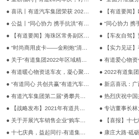
● 喜讯丨有道汽车集团荣获 2022中国汽车经销商集团百强
● 公益丨“同心协力 携手抗洪”有道捐赠物资援助英德行动圆满结束...
● 【有道要闻】海珠区常务副区长傅晓初一行莅临我司指导工作
● “时尚商用皮卡——金刚炮”清远地区上市发布会圆满成功！
● 关于“有道集团2022年区域精品服务商”招标公告
● 有道暖心物资送车友，凝心聚力抗疫情
● “有道同心 共创共赢”有道汽车集团年度经营管理会议圆满成功
● 有道汽车集团第二届“勇攀共创路·共赢大变局”共创大会圆满结束...
● 【战略发布】2021年有道共创大会与产业链合作伙伴共创共赢
● 关于开展汽车销售企业“购车补助二维码”申领的流程
● 十七庆典，益起同行-有道集团三省联动公益行