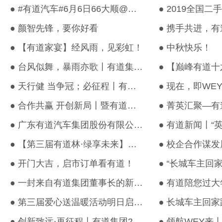
● #有道汽车#6月6日66大顺@中国百强
● 颜智先锋，要你好看
● 携手共进，
● 【有道家宴】经风雨，见彩虹！
● 中秋快乐！
● 台风似舞，暴雨亦歌丨有道集团万人团购惠盛况空前
● 天行健 当争冠；必征程丨有道集团2018上半年经营会议圆满召开
● 合作共赢 开创新局丨暨有道集团&中国建设银行广东省分行银企战略...
● 广东有道汽车集团股份有限公司物品采购招标
● 【第三届有道林·绿享未来】呵护环境·播种希望—有道集团助力成...
● 开门大吉，启市订单看有道！
● 一封来自有道集团董事长的新春祝福
● 第三届爱心送温暖活动明日启幕丨长城车主回家路，有道汽车服务您
● 创新致远·再征程丨有道集团2017年度经营会议圆满召开