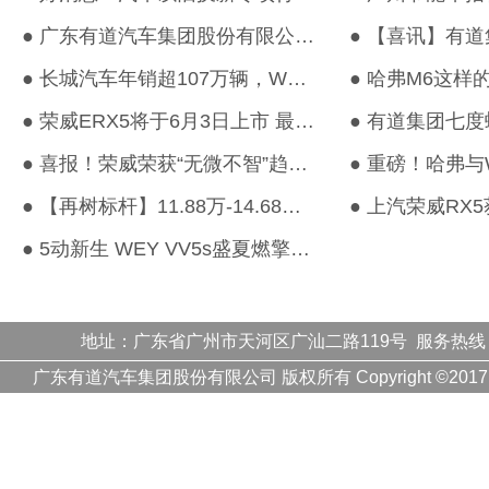
● 广东有道汽车集团股份有限公司荣登2018中国汽车经销商集团百强排...
● 长城汽车年销超107万辆，WEY大获成功，哈弗实力领跑！
● 荣威ERX5将于6月3日上市 最大续航里程超400km
● 喜报！荣威荣获“无微不智”趋势商家大奖！
● 【再树标杆】11.88万-14.68万元 全新哈弗H6潮流上市！
● 5动新生 WEY VV5s盛夏燃擎之旅一触即发
地址：广东省广州市天河区广汕二路119号 服务热线
广东有道汽车集团股份有限公司 版权所有 Copyright ©20