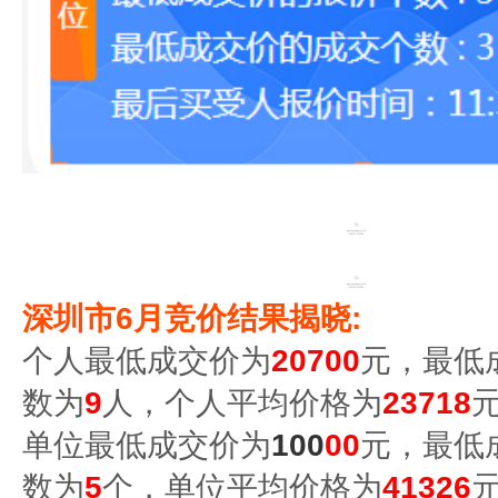
深圳市6月竞价结果揭晓:
个人最低成交价为
20700
元，最低
数为
9
人，个人平均价格为
23718
元
单位最低成交价为
100
00
元，最低
数为
5
个，单位平均价格为
41326