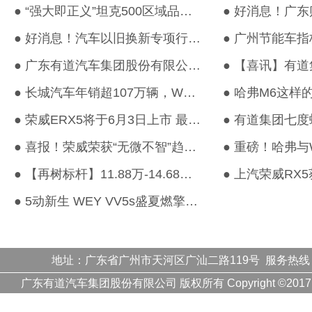
● “强大即正义”坦克500区域品鉴会-广州站圆满结束！
● 好消息！汽车以旧换新专项行动继续实施。《广东省进一步促进消费...
● 广东有道汽车集团股份有限公司荣登2018中国汽车经销商集团百强排...
● 长城汽车年销超107万辆，WEY大获成功，哈弗实力领跑！
● 荣威ERX5将于6月3日上市 最大续航里程超400km
● 喜报！荣威荣获“无微不智”趋势商家大奖！
● 【再树标杆】11.88万-14.68万元 全新哈弗H6潮流上市！
● 5动新生 WEY VV5s盛夏燃擎之旅一触即发
地址：广东省广州市天河区广汕二路119号 服务热线
广东有道汽车集团股份有限公司 版权所有 Copyright ©20