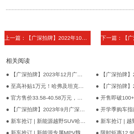
上一篇：【广深拍牌】2022年10月广深车牌...
相关阅读
● 【广深拍牌】2023年12月广深车牌竞价结果出炉！
● 至高补贴1万元！哈弗及坦克多款车型在内，广州汽车“以旧换新”...
● 官方售价33.58-40.58万元，魏牌高山MPV正式上市！
● 【广深拍牌】2023年9月广深车牌竞价结果出炉！
● 新车抢订 | 新能源越野SUV哈弗猛龙强势袭来，99元订金即享品牌新...
● 新车抢订 | 新能源专属MPV魏牌高山强势袭来，千元订金即享万元礼...