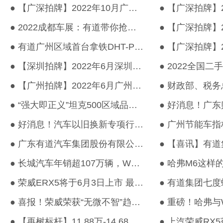
● 【广深拍牌】2022年10月广深车牌竞价结果出炉！
● 2022成都车展：有道带你抢先看多款长城品牌新能源车型
● 有道广州区域首台拿铁DHT-PHEV交车！
● 【深圳拍牌】2022年6月深圳车牌竞价结果出炉！
● 【广州拍牌】2022年6月广州车牌竞价结果出炉！
● “强大即正义”坦克500区域品鉴会-广州站圆满结束！
● 好消息！汽车以旧换新专项行动继续实施。《广东省进一步促进消费...
● 广东有道汽车集团股份有限公司荣登2018中国汽车经销商集团百强排...
● 长城汽车年销超107万辆，WEY大获成功，哈弗实力领跑！
● 荣威ERX5将于6月3日上市 最大续航里程超400km
● 喜报！荣威荣获“无微不智”趋势商家大奖！
● 【再树标杆】11.88万-14.68万元 全新哈弗H6潮流上市！