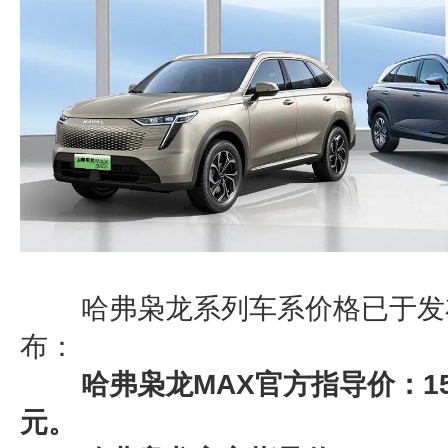
哈弗枭龙系列车系价格已于发
布：
哈弗枭龙MAX官方指导价：15.9
元。