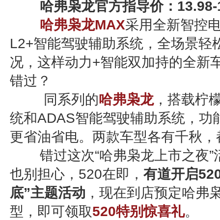
哈弗枭龙官方指导价：13.98-1
哈弗枭龙MAX
采用全新智控电
L2+智能驾驶辅助系统，全场景轻
况，这样动力+智能双加持的全新
错过？
同系列的
哈弗枭龙
，搭载柠檬
统和ADAS智能驾驶辅助系统，功
更省油省电。两款车型各有千秋，
错过这次“哈弗枭龙上市之夜”
也别担心，520在即，
有道开启52
底”主题活动
，现在到店预定哈弗
型，即可领取
520特别惊喜礼
。